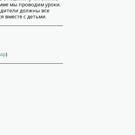
амме мы проводим уроки.
одители должны все
я вместе с детьми.
ap
)