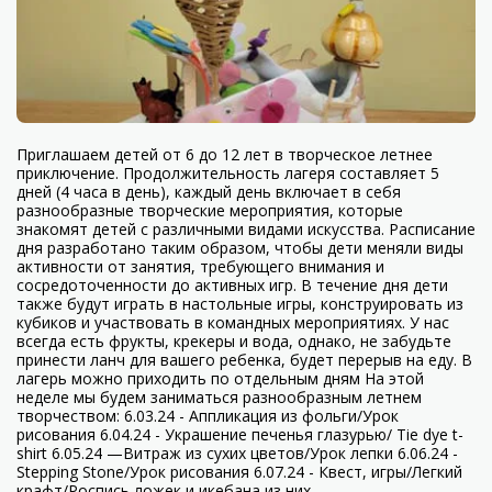
Приглашаем детей от 6 до 12 лет в творческое летнее
приключение. Продолжительность лагеря составляет 5
дней (4 часа в день), каждый день включает в себя
разнообразные творческие мероприятия, которые
знакомят детей с различными видами искусства. Расписание
дня разработано таким образом, чтобы дети меняли виды
активности от занятия, требующего внимания и
сосредоточенности до активных игр. В течение дня дети
также будут играть в настольные игры, конструировать из
кубиков и участвовать в командных мероприятиях. У нас
всегда есть фрукты, крекеры и вода, однако, не забудьте
принести ланч для вашего ребенка, будет перерыв на еду. В
лагерь можно приходить по отдельным дням На этой
неделе мы будем заниматься разнообразным летнем
творчеством: 6.03.24 - Аппликация из фольги/Урок
рисования 6.04.24 - Украшение печенья глазурью/ Tie dye t-
shirt 6.05.24 —Витраж из сухих цветов/Урок лепки 6.06.24 -
Stepping Stone/Урок рисования 6.07.24 - Квест, игры/Легкий
крафт/Роспись ложек и икебана из них