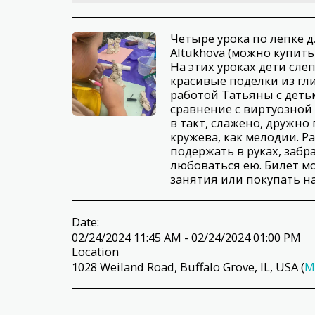
Четыре урока по лепке дл
Altukhova (можно купить
На этих уроках дети сле
красивые поделки из гл
работой Татьяны с деть
сравнение с виртуозной
в такт, слажено, дружно
кружева, как мелодии. Р
подержать в руках, забр
любоваться ею. Билет мо
занятия или покупать н
Date:
02/24/2024 11:45 AM - 02/24/2024 01:00 PM
Location
1028 Weiland Road, Buffalo Grove, IL, USA (
M