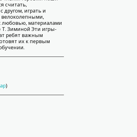
я считать,
с другом, играть и
 с велоколепными,
с любовью, материалами
 Т. Зиминой Эти игры-
чат ребят важным
отовят их к первым
обучении.
ap
)