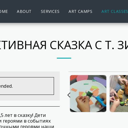
OME
ABOUT
SERVICES
ART CAMPS
ART CLASSE
ТИВНАЯ СКАЗКА С T.
ended.
5 лет в сказку! Дети
и героями в событиях
казочными геровми наши